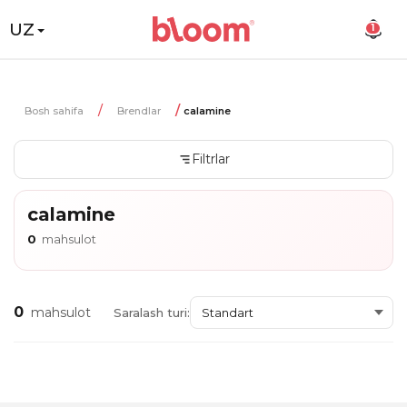
UZ
1
Bosh sahifa
Brendlar
calamine
Filtrlar
calamine
0
mahsulot
0
mahsulot
Saralash turi: