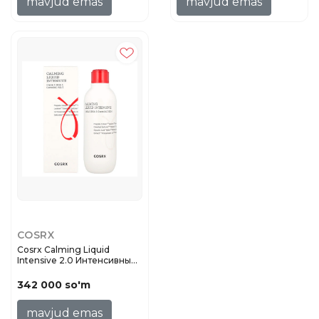
mavjud emas
mavjud emas
COSRX
Cosrx Calming Liquid
Intensive 2.0 Интенсивный
леч...
342 000 so'm
mavjud emas