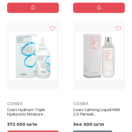
COSRX
COSRX
Cosrx Hydrium Triple
Cosrx Calming Liquid Mild
Hyaluronic Moisture
2.0 Лёгкий
Ampoule С...
успокаивающий...
372 000 so'm
344 000 so'm