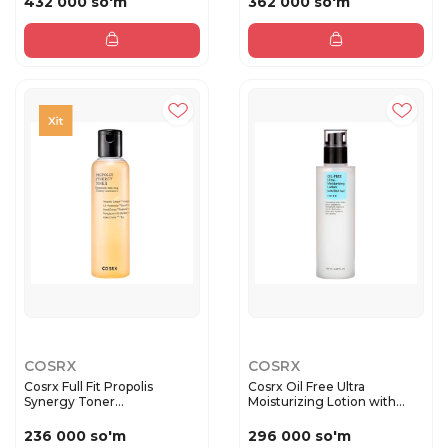
432 000 so'm
362 000 so'm
COSRX
COSRX
Cosrx Full Fit Propolis
Cosrx Oil Free Ultra
Synergy Toner
Moisturizing Lotion with
Противовосп...
Birc...
236 000 so'm
296 000 so'm