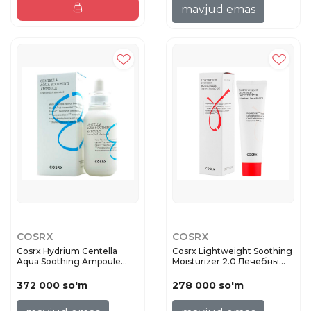
mavjud emas
COSRX
COSRX
Cosrx Hydrium Centella
Cosrx Lightweight Soothing
Aqua Soothing Ampoule
Moisturizer 2.0 Лечебны...
Ампул...
372 000 so'm
278 000 so'm