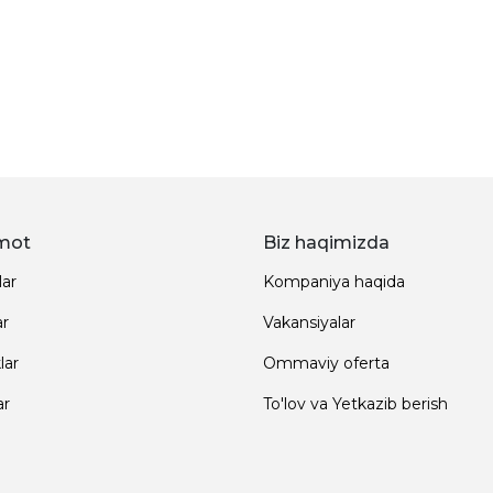
mot
Biz haqimizda
lar
Kompaniya haqida
ar
Vakansiyalar
lar
Ommaviy oferta
ar
To'lov va Yetkazib berish