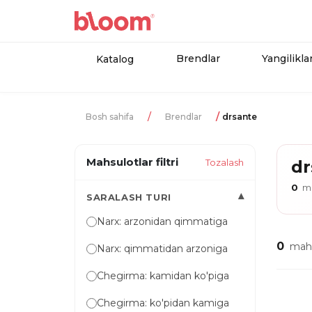
Brendlar
Yangilikla
Katalog
Bosh sahifa
Brendlar
drsante
Mahsulotlar filtri
Tozalash
dr
0
ma
▾
SARALASH TURI
Narx: arzonidan qimmatiga
0
mahs
Narx: qimmatidan arzoniga
Chegirma: kamidan ko'piga
Chegirma: ko'pidan kamiga