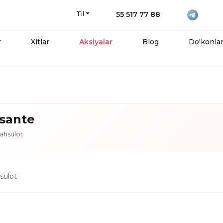
Til
55 517 77 88
r
Xitlar
Aksiyalar
Blog
Do'konla
sante
hsulot
ulot