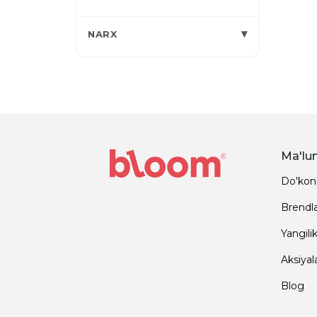
▾
NARX
Ma'lu
Do'kon
Brendl
Yangilik
Aksiyal
Blog