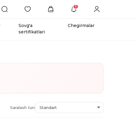
1
r
Sovg'a
Chegirmalar
sertifikatlari
Saralash turi: