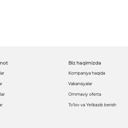
mot
Biz haqimizda
lar
Kompaniya haqida
ar
Vakansiyalar
lar
Ommaviy oferta
ar
To'lov va Yetkazib berish