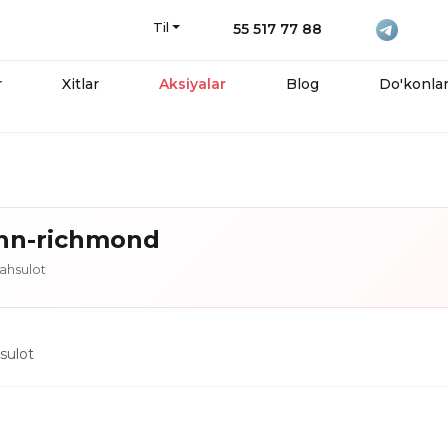
Til
55 517 77 88
r
Xitlar
Aksiyalar
Blog
Do'konla
hn-richmond
hsulot
ulot