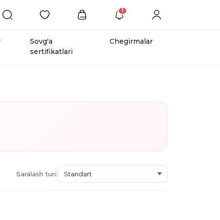
1
r
Sovg'a
Chegirmalar
sertifikatlari
Saralash turi: