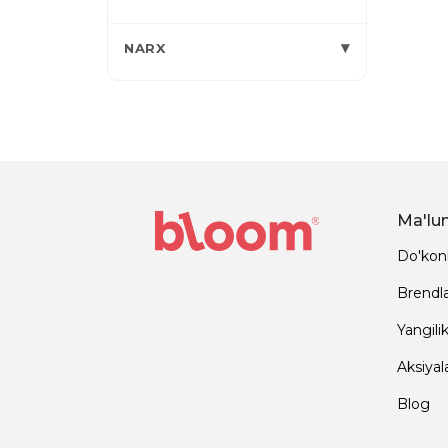
▾
NARX
Ma'lu
Do'kon
Brendl
Yangilik
Aksiyal
Blog