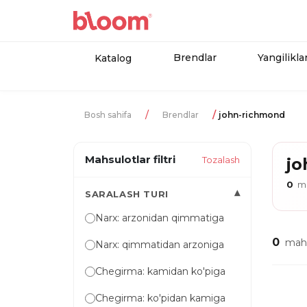
Brendlar
Yangilikla
Katalog
Bosh sahifa
Brendlar
john-richmond
Mahsulotlar filtri
Tozalash
jo
0
ma
▾
SARALASH TURI
Narx: arzonidan qimmatiga
0
mahs
Narx: qimmatidan arzoniga
Chegirma: kamidan ko'piga
Chegirma: ko'pidan kamiga