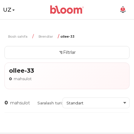
UZ
1
Bosh sahifa
Brendlar
ollee-33
Filtrlar
ollee-33
0
mahsulot
0
mahsulot
Saralash turi: