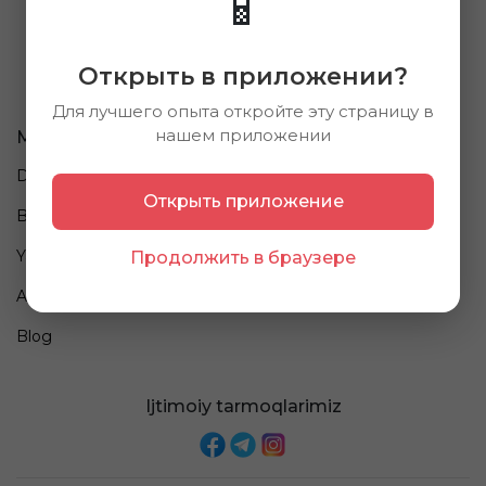
📱
Открыть в приложении?
Для лучшего опыта откройте эту страницу в
нашем приложении
Ma'lumot
Biz haqimizda
Do'konlar
Kompaniya haqida
Открыть приложение
Brendlar
Vakansiyalar
Yangiliklar
Ommaviy oferta
Продолжить в браузере
Aksiyalar
To'lov va Yetkazib berish
Blog
Ijtimoiy tarmoqlarimiz