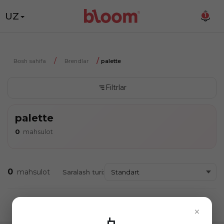
UZ
1
Bosh sahifa
Brendlar
palette
Filtrlar
palette
0
mahsulot
0
mahsulot
Saralash turi:
×