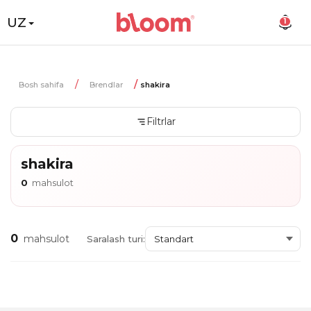
UZ
1
Bosh sahifa
Brendlar
shakira
Filtrlar
shakira
0
mahsulot
0
mahsulot
Saralash turi: