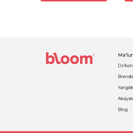
Ma'lu
Do'kon
Brendl
Yangilik
Aksiyal
Blog