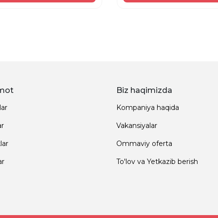
mot
Biz haqimizda
lar
Kompaniya haqida
ar
Vakansiyalar
lar
Ommaviy oferta
ar
To'lov va Yetkazib berish