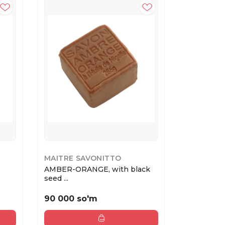
MAITRE SAVONITTO
MAITRE S
AMBER-ORANGE, with black
GOAT MILK
seed ...
oil...
90 000 so'm
102 000 