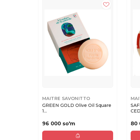
MAITRE SAVONITTO
MAI
GREEN GOLD Olive Oil Square
SA
1...
CEDA
96 000 so'm
80 