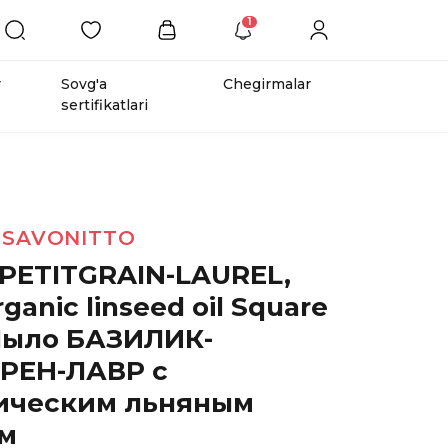
1
r
Sovg'a
Chegirmalar
sertifikatlari
 SAVONITTO
-PETITGRAIN-LAUREL,
rganic linseed oil Square
Мыло БАЗИЛИК-
РЕН-ЛАВР с
ическим льняным
м