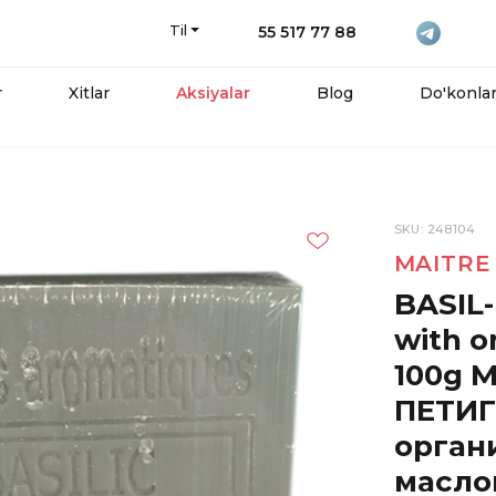
Til
55 517 77 88
r
Xitlar
Aksiyalar
Blog
Do'konla
SKU: 248104
MAITRE
BASIL
with o
100g 
ПЕТИГ
орган
масло