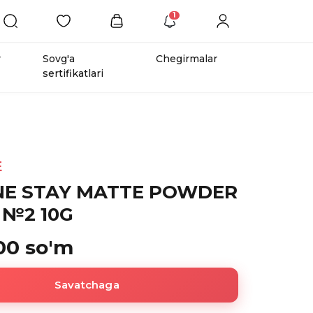
1
r
Sovg'a
Chegirmalar
sertifikatlari
E
E STAY MATTE POWDER
 №2 10G
00 so'm
Savatchaga