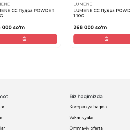
MENE
LUMENE
ENE CC Пудра POWDER
LUMENE CC Пудра POW
0G
1 10G
 000 so'm
268 000 so'm
mot
Biz haqimizda
lar
Kompaniya haqida
ar
Vakansiyalar
lar
Ommaviy oferta