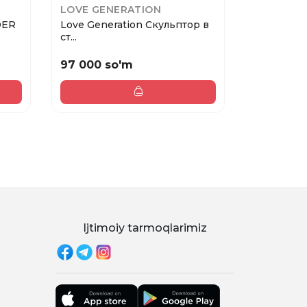
LOVE GENERATION
LUMENE
DER
Love Generation Скульптор в
LUMENE 
ст...
POWDER П
97 000 so'm
240 000
Ijtimoiy tarmoqlarimiz