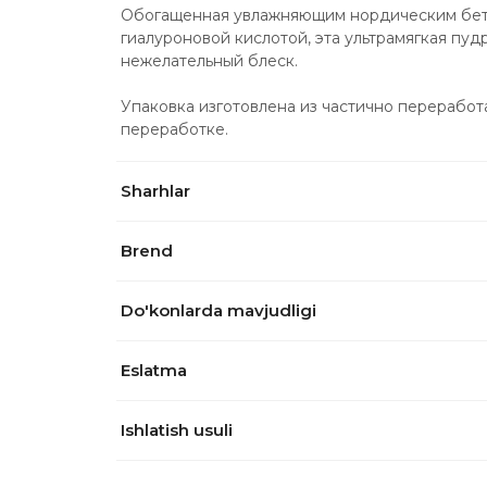
Обогащенная увлажняющим нордическим бета
гиалуроновой кислотой, эта ультрамягкая пудр
нежелательный блеск.
Упаковка изготовлена ​​из частично перерабо
переработке.
Sharhlar
Brend
Do'konlarda mavjudligi
Eslatma
Ishlatish usuli