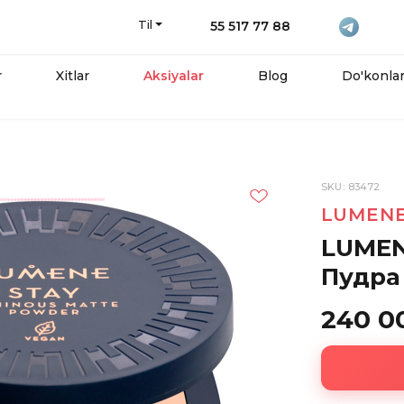
Til
55 517 77 88
r
Xitlar
Aksiyalar
Blog
Do'konla
SKU: 83472
LUMEN
LUMEN
Пудра
240 0