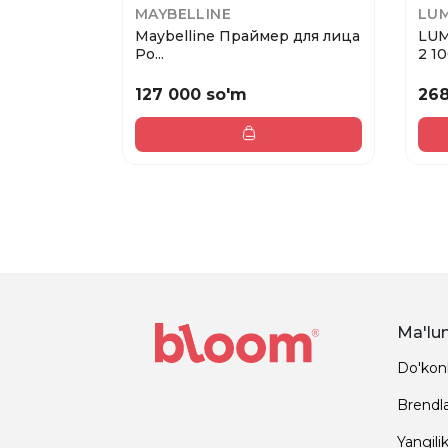
MAYBELLINE
LU
Maybelline Праймер для лица
LUM
Po...
2 1
127 000 so'm
268
Ma'lu
Do'kon
Brendl
Yangilik