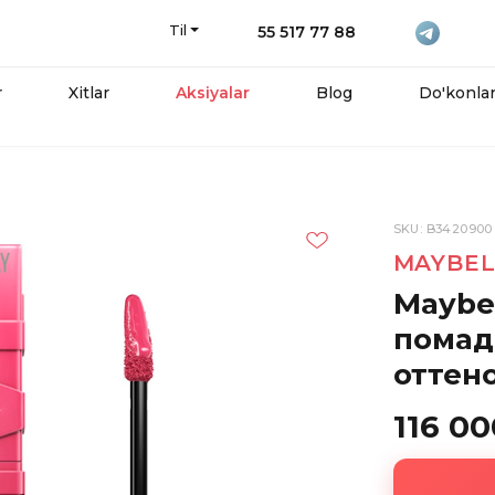
Til
55 517 77 88
r
Xitlar
Aksiyalar
Blog
Do'konla
SKU: B3420900
MAYBEL
Maybe
помада
оттен
116 00