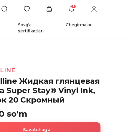
1
r
Sovg'a
Chegirmalar
sertifikatlari
LINE
lline Жидкая глянцевая
 Super Stay® Vinyl Ink,
ок 20 Скромный
0 so'm
Savatchaga