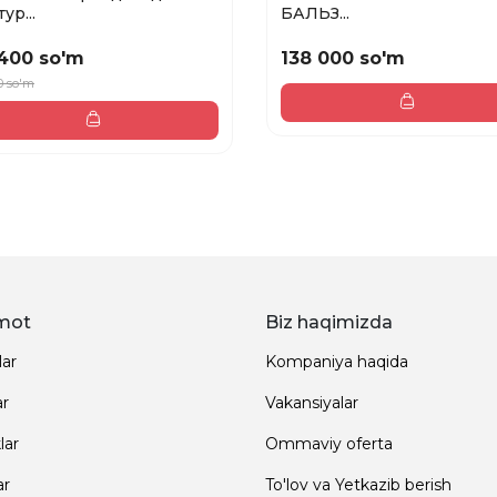
ур...
БАЛЬЗ...
400 so'm
138 000 so'm
0 so'm
mot
Biz haqimizda
lar
Kompaniya haqida
ar
Vakansiyalar
lar
Ommaviy oferta
ar
To'lov va Yetkazib berish