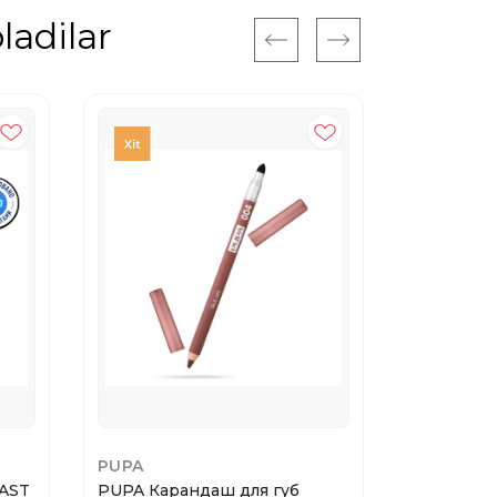
ladilar
PUPA
MAYBELLI
AST
PUPA Карандаш для губ
Maybellin