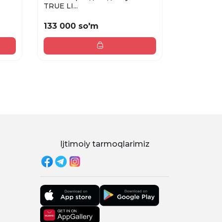
TRUE LI...
по...
133 000 so'm
116 000 
Ijtimoiy tarmoqlarimiz