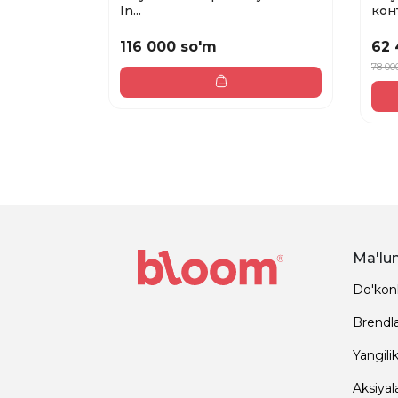
In...
конт
116 000 so'm
62 
78 00
Ma'lu
Do'kon
Brendl
Yangilik
Aksiyal