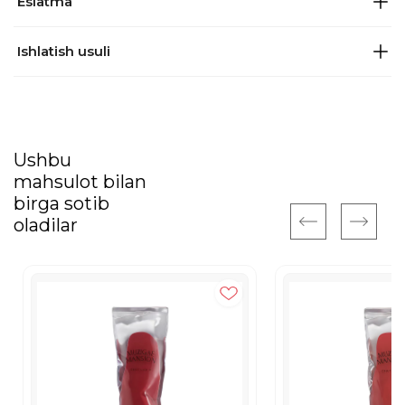
Eslatma
Ishlatish usuli
Ushbu
mahsulot bilan
birga sotib
oladilar