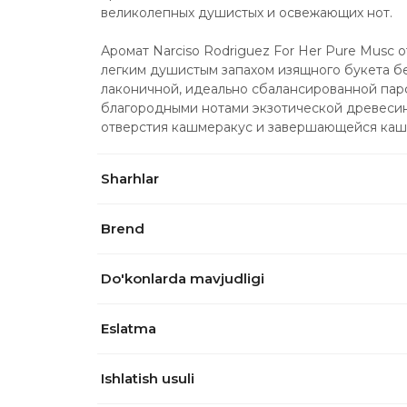
великолепных душистых и освежающих нот.
Аромат Narciso Rodriguez For Her Pure Musc 
легким душистым запахом изящного букета бел
лаконичной, идеально сбалансированной пар
благородными нотами экзотической древеси
отверстия кашмеракус и завершающейся каш
Sharhlar
Brend
Do'konlarda mavjudligi
Eslatma
Ishlatish usuli