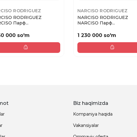
CISO RODRIGUEZ
NARCISO RODRIGUEZ
CISO RODRIGUEZ
NARCISO RODRIGUEZ
CISO Парф...
NARCISO Парф...
50 000 so'm
1 230 000 so'm
mot
Biz haqimizda
lar
Kompaniya haqida
ar
Vakansiyalar
lar
Ommaviy oferta