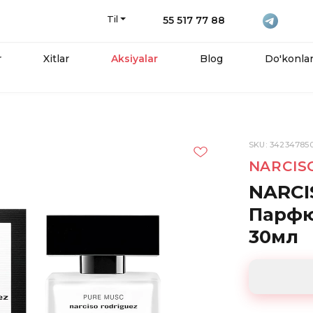
Til
55 517 77 88
r
Xitlar
Aksiyalar
Blog
Do'konla
SKU: 34234785
NARCIS
NARCI
Парфю
30мл