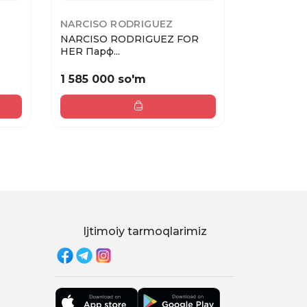
NARCISO RODRIGUEZ
NARCISO
NARCISO RODRIGUEZ FOR
NARCISO
HER Парф...
NARCISO П
1 585 000 so'm
1 230 00
Ijtimoiy tarmoqlarimiz