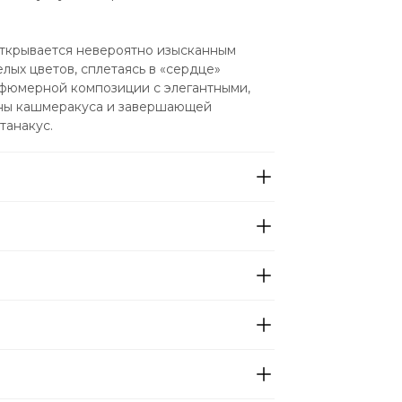
открывается невероятно изысканным 
ых цветов, сплетаясь в «сердце» 
фюмерной композиции с элегантными, 
ны кашмеракуса и завершающей 
танакус.