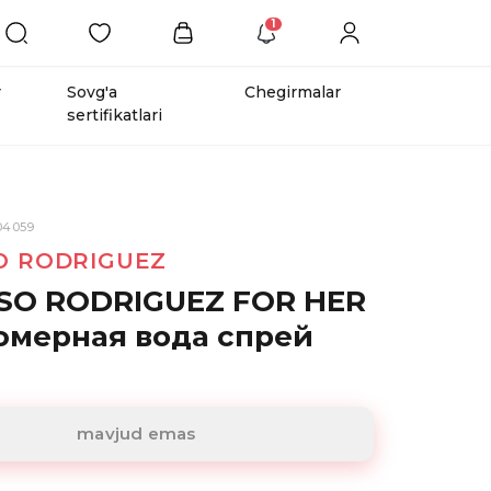
1
r
Sovg'a
Chegirmalar
sertifikatlari
04059
O RODRIGUEZ
SO RODRIGUEZ FOR HER
мерная вода спрей
mavjud emas