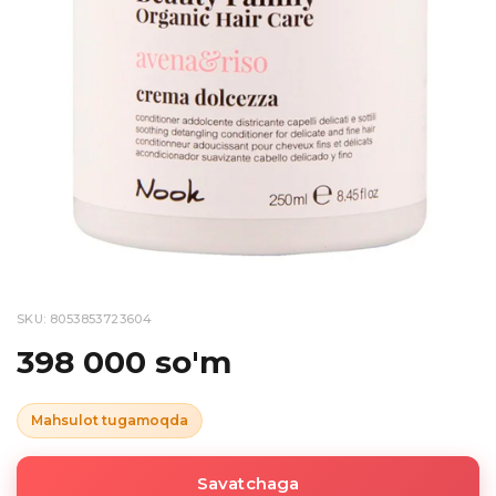
SKU: 8053853723604
398 000 so'm
Mahsulot tugamoqda
Savatchaga