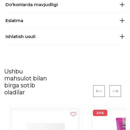
Do'konlarda mavjudligi
Eslatma
Ishlatish usuli
Ushbu
mahsulot bilan
birga sotib
oladilar
20%