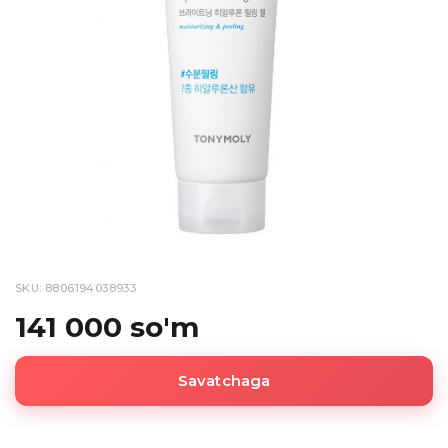
SKU: 8806194038933
141 000 so'm
Savatchaga