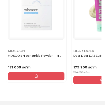
MIXSOON
DEAR DOER
MIXSOON Niacinamide Powder — п...
Dear Doer DAZZ
171 000 so'm
179 200 so'm
224 000 so'm