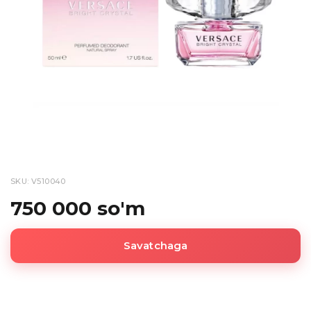
SKU: V510040
750 000 so'm
Savatchaga