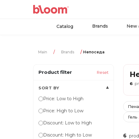
Brands
New a
Catalog
Main
Brands
Непоседа
Product filter
Reset
Н
6
pr
▾
SORT BY
Price: Low to High
Пена
Price: High to Low
Гель
Discount: Low to High
Discount: High to Low
6
prod