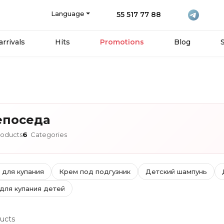
Language
55 517 77 88
rrivals
Hits
Promotions
Blog
епоседа
oducts
6
Categories
 для купания
Крем под подгузник
Детский шампунь
 для купания детей
ucts