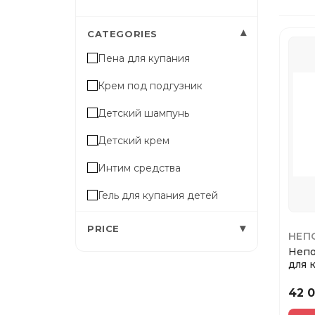
▾
CATEGORIES
Пена для купания
Крем под подгузник
Детский шампунь
Детский крем
Интим средства
Гель для купания детей
▾
PRICE
НЕП
Непо
для 
детс
42 