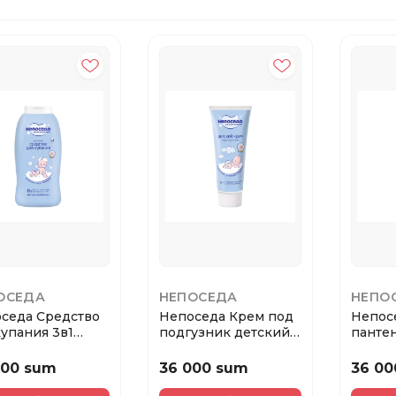
ОСЕДА
НЕПОСЕДА
НЕПО
седа Средство
Непоседа Крем под
Непосе
купания 3в1
подгузник детский
панте
кое 400 мл.
75 мл.
75 мл.
000 sum
36 000 sum
36 00