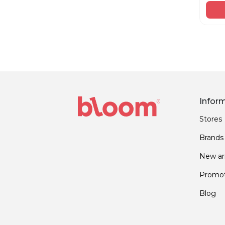
Infor
Stores
Brands
New arr
Promot
Blog