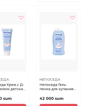
СЕДА
НЕПОСЕДА
да Крем с Д-
Непоседа Гель-
нолом детский
пенка для купания
детская 400 мл.
0 sum
42 000 sum