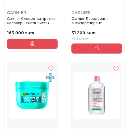
GARNIER
GARNIER
Garnier Сыворотка против
Garnier Дезодорант-
несовершенств Чистая
антиперспирант
кожа...
роликовый для те...
163 000 sum
31 200 sum
39 000 sum