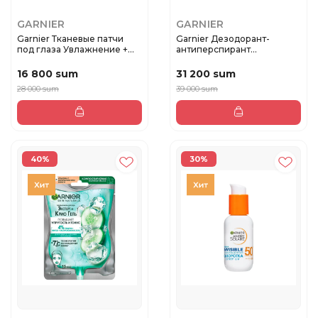
GARNIER
GARNIER
Garnier Тканевые патчи
Garnier Дезодорант-
под глаза Увлажнение +
антиперспирант
свеж...
роликовый Minera...
16 800 sum
31 200 sum
28 000 sum
39 000 sum
40%
30%