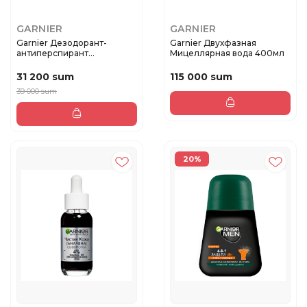
GARNIER
GARNIER
Garnier Дезодорант-
Garnier Двухфазная
антиперспирант
Мицеллярная вода 400мл
роликовый для те...
31 200 sum
115 000 sum
39 000 sum
20%