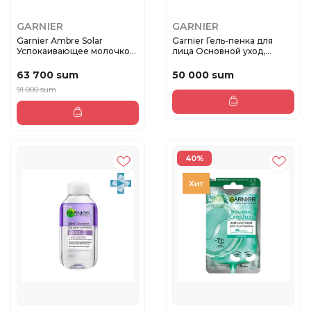
GARNIER
GARNIER
Garnier Аmbre Solar
Garnier Гель-пенка для
Успокаивающее молочко
лица Основной уход,
после за...
Экстрак...
63 700 sum
50 000 sum
91 000 sum
40%