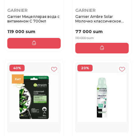
GARNIER
GARNIER
Garnier Мицеллярая вода с
Garnier Аmbre Solar
витамином C 700мл
Молочко классическое
СПФ30 50 ...
119 000 sum
77 000 sum
110 000 sum
40%
20%