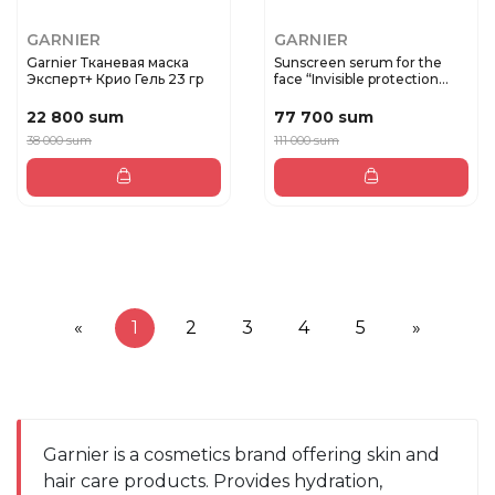
GARNIER
GARNIER
Garnier Тканевая маска
Sunscreen serum for the
Эксперт+ Крио Гель 23 гр
face “Invisible protection...
22 800 sum
77 700 sum
38 000 sum
111 000 sum
«
1
2
3
4
5
»
Garnier is a cosmetics brand offering skin and 
hair care products. Provides hydration, 