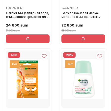
GARNIER
GARNIER
Garnier Мицеллярная вода,
Garnier Тканевая маска-
очищающее средство для
молочко с миндальным
л...
молочк...
24 800 sum
22 800 sum
31 000 sum
38 000 sum
40%
20%