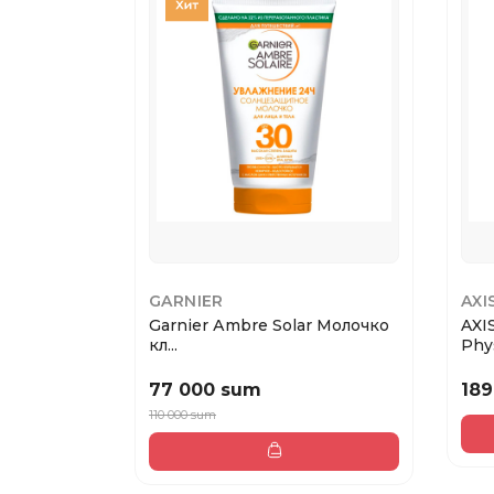
GARNIER
AXI
Garnier Аmbre Solar Молочко
AXI
кл...
Phys
77 000 sum
189
110 000 sum