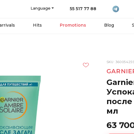
Language
55 517 77 88
rrivals
Hits
Promotions
Blog
SKU: 36005425
GARNIE
Garnie
Успок
после 
мл
63 70