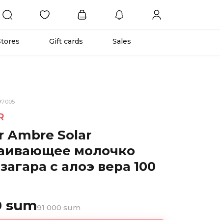
Stores
Gift cards
Sales
97005
R
r Аmbre Solar
аивающее молочко
загара с алоэ вера 100
0 sum
91 000 sum