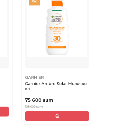
GARNIER
GARNIER
Garnier Аmbre Solar Молочко
Garnier А
кл...
мо...
75 600 sum
127 400
108 000 sum
182 000 sum