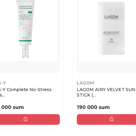
S-Y
LAGOM
S-Y Complete No-Stress
LAGOM AIRY VELVET SUN
...
STICK (...
 000 sum
190 000 sum