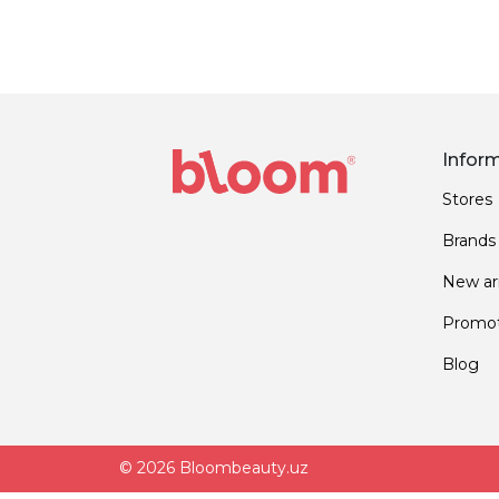
Infor
Stores
Brands
New arr
Promot
Blog
© 2026 Bloombeauty.uz