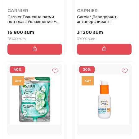
GARNIER
GARNIER
Garnier Тканевые патчи
Garnier Дезодорант-
под глаза Увлажнение +
антиперспирант
свеж...
роликовый Minera...
16 800 sum
31 200 sum
28 000 sum
39 000 sum
40%
30%