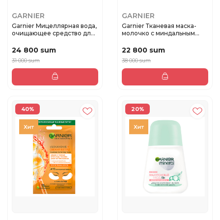
GARNIER
GARNIER
Garnier Мицеллярная вода,
Garnier Тканевая маска-
очищающее средство для
молочко с миндальным
л...
молочк...
24 800 sum
22 800 sum
31 000 sum
38 000 sum
40%
20%