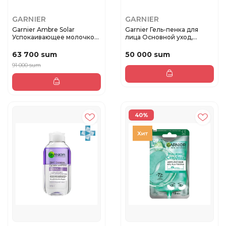
GARNIER
GARNIER
Garnier Аmbre Solar
Garnier Гель-пенка для
Успокаивающее молочко
лица Основной уход,
после за...
Экстрак...
63 700 sum
50 000 sum
91 000 sum
40%