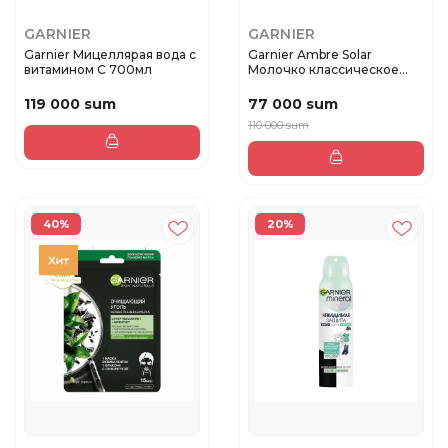
GARNIER
GARNIER
Garnier Мицеллярая вода с
Garnier Аmbre Solar
витамином C 700мл
Молочко классическое
СПФ30 50 ...
119 000 sum
77 000 sum
110 000 sum
40%
20%