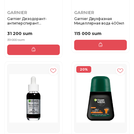
GARNIER
GARNIER
Garnier Дезодорант-
Garnier Двухфазная
антиперспирант
Мицеллярная вода 400мл
роликовый для те...
31 200 sum
115 000 sum
39 000 sum
20%