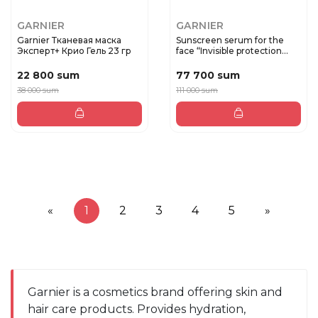
GARNIER
GARNIER
Garnier Тканевая маска
Sunscreen serum for the
Эксперт+ Крио Гель 23 гр
face “Invisible protection...
22 800 sum
77 700 sum
38 000 sum
111 000 sum
«
1
2
3
4
5
»
Garnier is a cosmetics brand offering skin and 
hair care products. Provides hydration, 