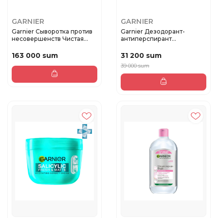
GARNIER
GARNIER
Garnier Сыворотка против
Garnier Дезодорант-
несовершенств Чистая
антиперспирант
кожа...
роликовый для те...
163 000 sum
31 200 sum
39 000 sum