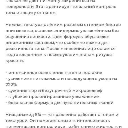
глюкан не дает пигменту закрепиться на
поверхности. Это гарантирует тотальный контроль
тона и защиту от пятен.
Нежная текстура с лёгким розовым оттенком быстро
впитывается, оставляя эпидермис увлажнённым без
ощущения липкости. Цвет формулы обусловлен
витаминным составом, что особенно важно для
реактивного типа. После нанесения лицо остается
подготовленным к последующим этапам ритуала
красоты.
- интенсивное осветление пятен и постакне
- усиление впитываемости последующего ухода на
222%
- сужение пор и безупречный микрорельеф
- глубокое пролонгированное увлажнение
- безопасная формула для чувствительных тканей
Ниацинамид 5% — направленно работает с тоном и
текстурой. Он помогает снизить интенсивность
пигментации, контролирует избыточную жирность и