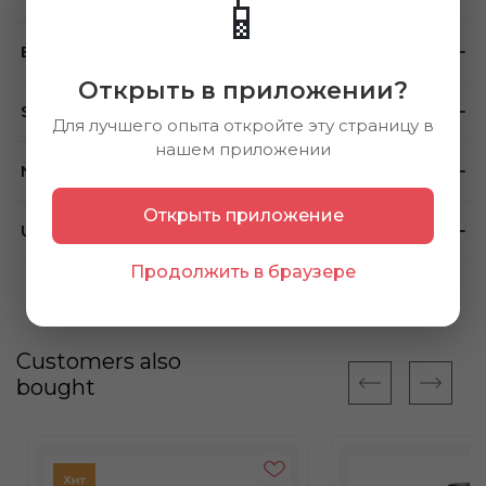
📱
Brand
Открыть в приложении?
Store availability
Для лучшего опыта откройте эту страницу в
нашем приложении
Note
Открыть приложение
Using method
Продолжить в браузере
Customers also
bought