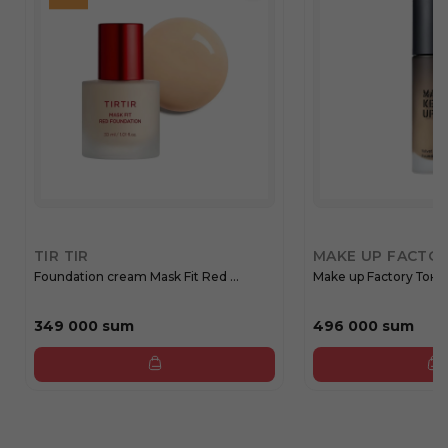
TIR TIR
MAKE UP FACTO
Foundation cream Mask Fit Red ...
Make up F
349 000 sum
496 000 sum