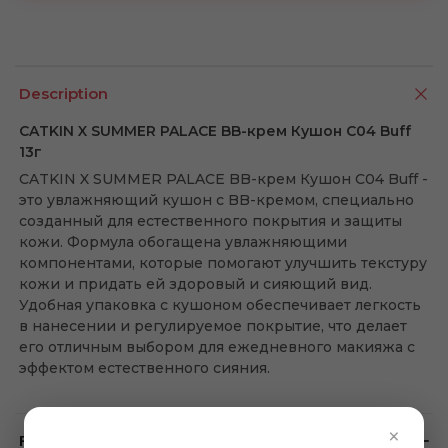
Description
CATKIN X SUMMER PALACE BB-крем Кушон C04 Buff
13г
CATKIN X SUMMER PALACE BB-крем Кушон C04 Buff -
это увлажняющий кушон с BB-кремом, специально
созданный для естественного покрытия и защиты
кожи. Формула обогащена увлажняющими
компонентами, которые помогают улучшить текстуру
кожи и придать ей здоровый и сияющий вид.
Удобная упаковка с кушоном обеспечивает легкость
в нанесении и регулируемое покрытие, что делает
его отличным выбором для ежедневного макияжа с
эффектом естественного сияния.
×
Feedback