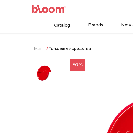
Brands
New a
Catalog
Main
Тональные средства
50%