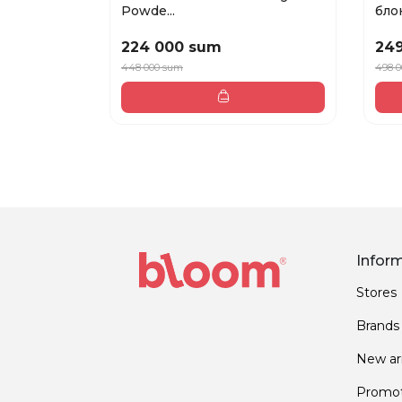
Powde...
блок
224 000 sum
24
448 000 sum
498 
Infor
Stores
Brands
New arr
Promot