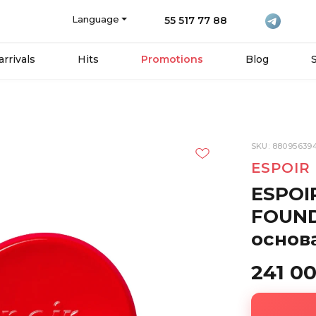
Language
55 517 77 88
rrivals
Hits
Promotions
Blog
SKU: 88095639
ESPOIR
ESPOI
FOUND
основ
241 0