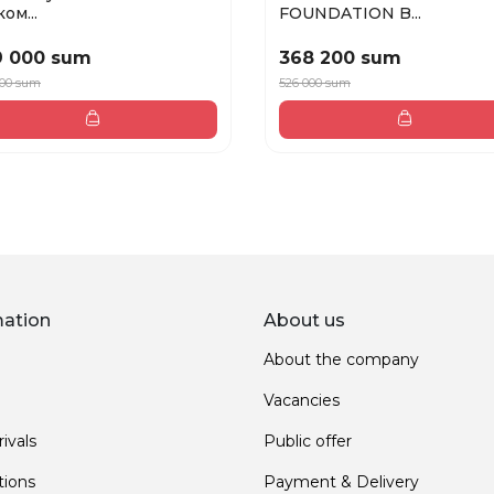
ом...
FOUNDATION B...
9 000 sum
368 200 sum
000 sum
526 000 sum
mation
About us
About the company
Vacancies
ivals
Public offer
ions
Payment & Delivery