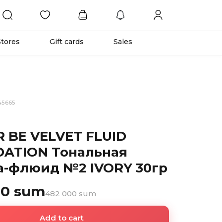
Stores
Gift cards
Sales
45665
R BE VELVET FLUID
ATION Тональная
а-флюид №2 IVORY 30гр
00 sum
482 000 sum
Add to cart