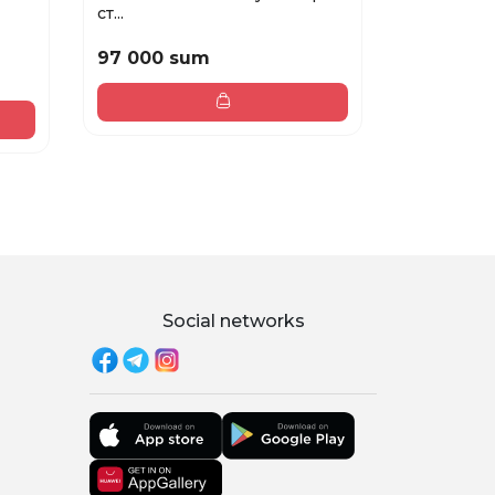
ст...
SPF50...
97 000 sum
138 000
Social networks