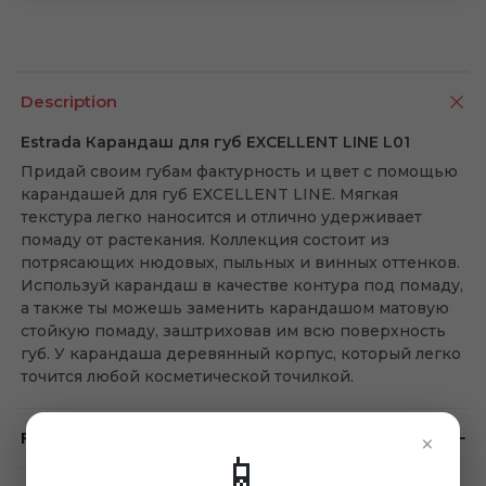
Description
Estrada Карандаш для губ EXCELLENT LINE L01
Придай своим губам фактурность и цвет с помощью
карандашей для губ EXCELLENT LINE. Мягкая
текстура легко наносится и отлично удерживает
помаду от растекания. Коллекция состоит из
потрясающих нюдовых, пыльных и винных оттенков.
Используй карандаш в качестве контура под помаду,
а также ты можешь заменить карандашом матовую
стойкую помаду, заштриховав им всю поверхность
губ. У карандаша деревянный корпус, который легко
точится любой косметической точилкой.
Feedback
×
📱