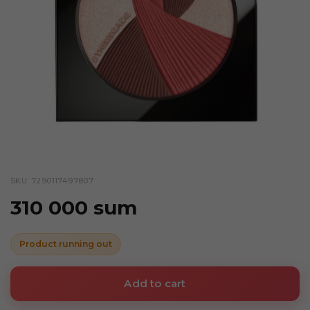
SKU: 7290117497807
310 000 sum
Product running out
Add to cart