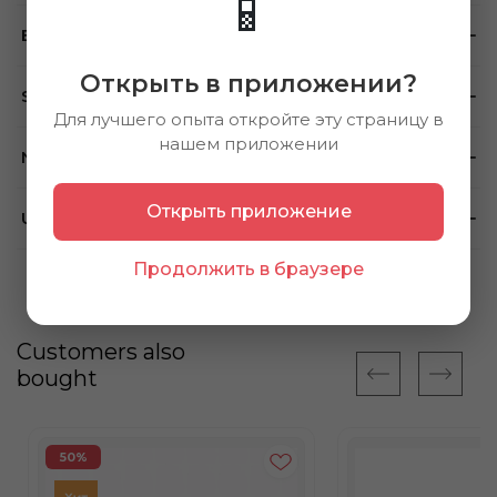
📱
Brand
Открыть в приложении?
Store availability
Для лучшего опыта откройте эту страницу в
нашем приложении
Note
Открыть приложение
Using method
Продолжить в браузере
Customers also
bought
50%