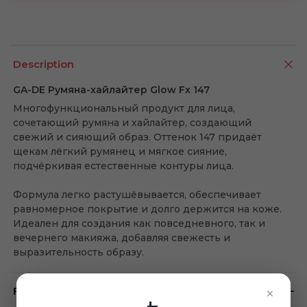
Description
GA-DE Румяна-хайлайтер Glow Fx 147
Многофункциональный продукт для лица,
сочетающий румяна и хайлайтер, создающий
свежий и сияющий образ. Оттенок 147 придаёт
щекам лёгкий румянец и мягкое сияние,
подчёркивая естественные контуры лица.
Формула легко растушёвывается, обеспечивает
равномерное покрытие и долго держится на коже.
Идеален для создания как повседневного, так и
вечернего макияжа, добавляя свежесть и
выразительность образу.
×
Feedback