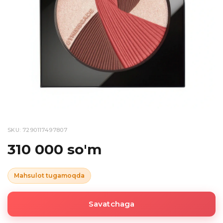
SKU: 7290117497807
310 000 so'm
Mahsulot tugamoqda
Savatchaga