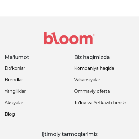
Ma'lumot
Biz haqimizda
Do'konlar
Kompaniya haqida
Brendlar
Vakansiyalar
Yangiliklar
Ommaviy oferta
Aksiyalar
To'lov va Yetkazib berish
Blog
Ijtimoiy tarmoqlarimiz