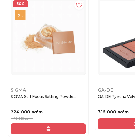
50%
SIGMA
GA-DE
SIGMA Soft Focus Setting Powde...
GA-DE Румяна Velvete
224 000 so'm
316 000 so'm
448 000 so'm