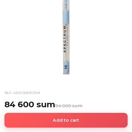
SKU: 4602006312109
84 600 sum
94 000 sum
Add to cart