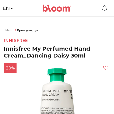
EN
Main
Крем для рук
INNISFREE
Innisfree My Perfumed Hand
Cream_Dancing Daisy 30ml
20%