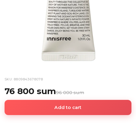
SKU: 8809843678078
76 800 sum
96 000 sum
Add to cart