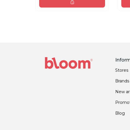
Infor
Stores
Brands
New arr
Promot
Blog