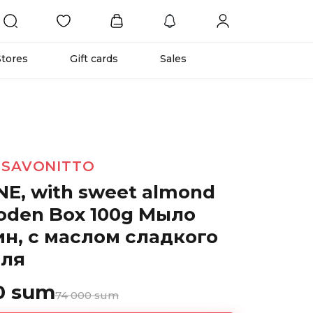
Stores
Gift cards
Sales
 SAVONITTO
E, with sweet almond
ooden Box 100g Мыло
н, с маслом сладкого
ля
0 sum
74 000 sum