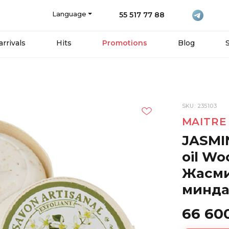
Language
55 517 77 88
rrivals
Hits
Promotions
Blog
SKU: 235103
MAITRE
JASMIN
oil W
Жасми
минда
66 60