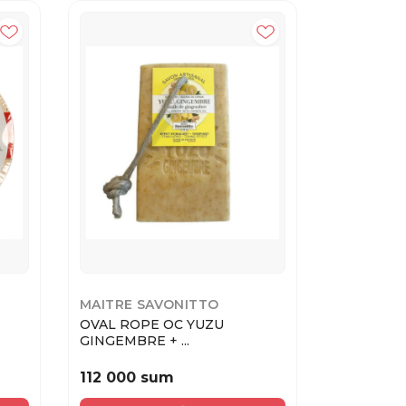
MAITRE SAVONITTO
MAITRE S
OVAL ROPE OC YUZU
AMBER-OR
GINGEMBRE + ...
seed ...
112 000 sum
90 000 