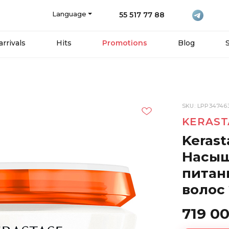
Language
55 517 77 88
rrivals
Hits
Promotions
Blog
SKU: LPP34746
KERAST
Kerast
Насыщ
питан
волос
719 0