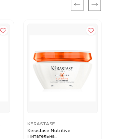
L
KERASTASE
MATRIX
Kerastase Nutritive
CURL CA
Питательна...
Conditioner