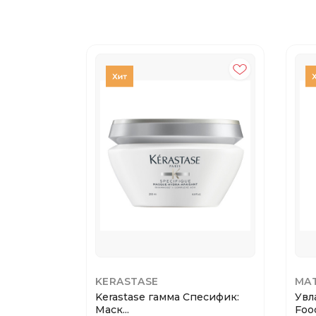
KERASTASE
MAT
Kerastase гамма Спесифик:
Увл
Маск...
Food