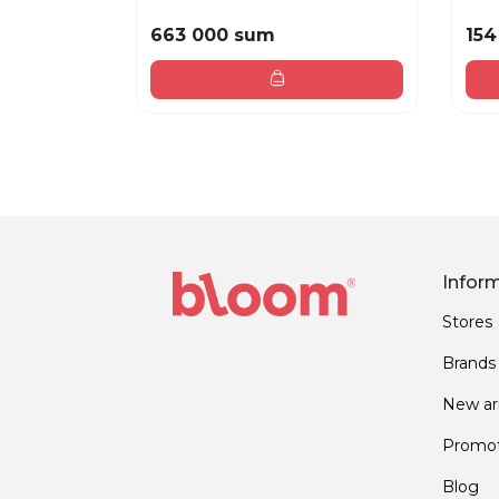
663 000 sum
154
Infor
Stores
Brands
New arr
Promot
Blog