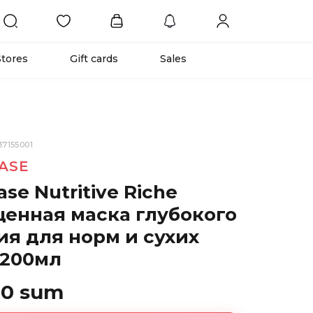
Stores
Gift cards
Sales
37155001
ASE
ase Nutritive Riсhe
енная маска глубокого
ия для норм и сухих
 200мл
00 sum