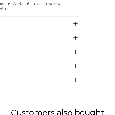
кости. Удобный аппликатор-кисть 
убы.
Customers also bought