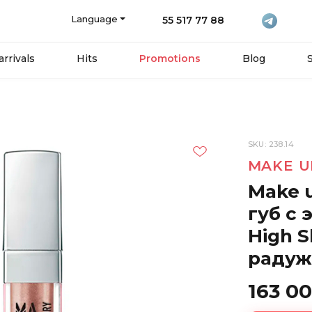
Language
55 517 77 88
rrivals
Hits
Promotions
Blog
SKU: 238.14
MAKE U
Make u
губ с
High S
радуж
163 0