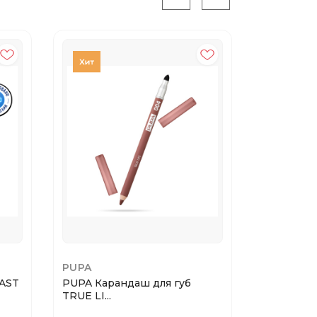
PUPA
MAKE UP
AST
PUPA Карандаш для губ
Make Up F
TRUE LI...
Seru...