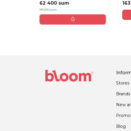
62 400 sum
163
78 000 sum
Infor
Stores
Brands
New arr
Promot
Blog