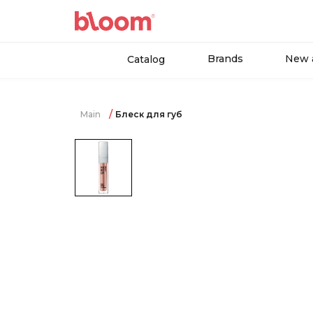
Brands
New a
Catalog
Main
Блеск для губ