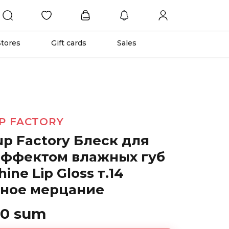
Stores
Gift cards
Sales
P FACTORY
p Factory Блеск для
 эффектом влажных губ
hine Lip Gloss т.14
ное мерцание
00 sum