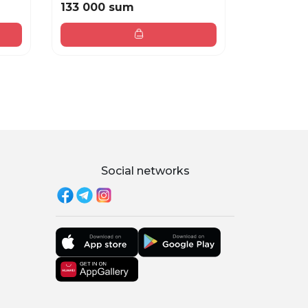
133 000 sum
248 000
Social networks