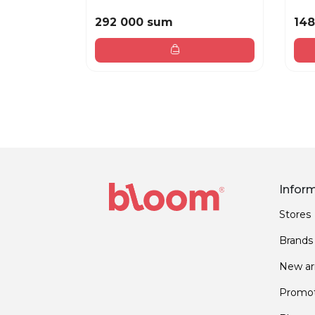
292 000 sum
148
Infor
Stores
Brands
New arr
Promot