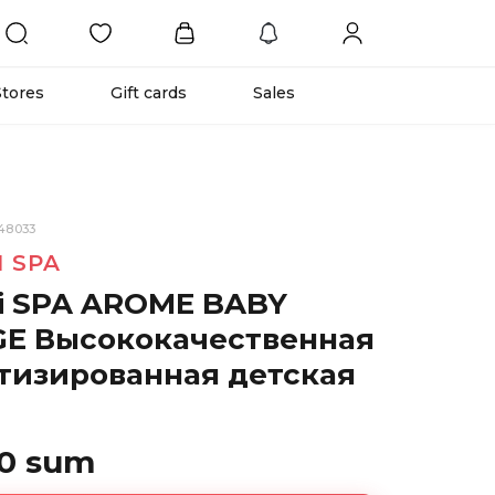
Stores
Gift cards
Sales
48033
I SPA
ni SPA AROME BABY
E Высококачественная
тизированная детская
00 sum