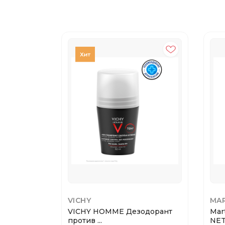
VICHY
MAR
VICHY HOMME Дезодорант
Mar
против ...
NET 