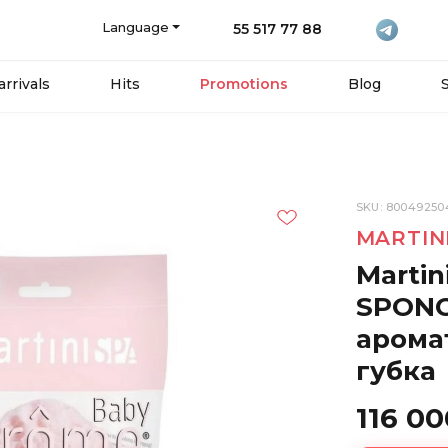
Language
55 517 77 88
rrivals
Hits
Promotions
Blog
SKU: 80049250
MARTIN
Marti
SPONG
арома
губка
116 0