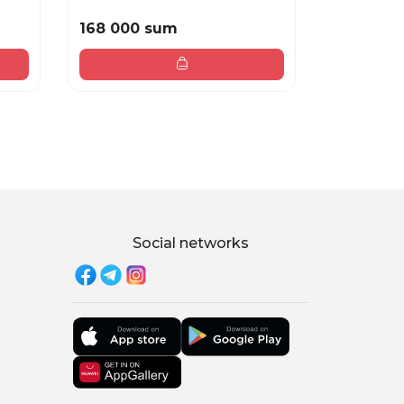
168 000 sum
124 000
Social networks