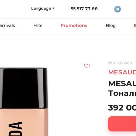
Language
55 517 77 88
rrivals
Hits
Promotions
Blog
SKU: 234W80
MESAU
MESAU
Тонал
392 0