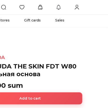
Stores
Gift cards
Sales
DA
DA THE SKIN FDT W80
ьная основа
00 sum
Add to cart