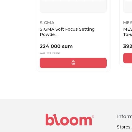
SIGMA
ME
SIGMA Soft Focus Setting
MES
Powde...
Тона
224 000 sum
39
448 000 sum
Infor
Stores