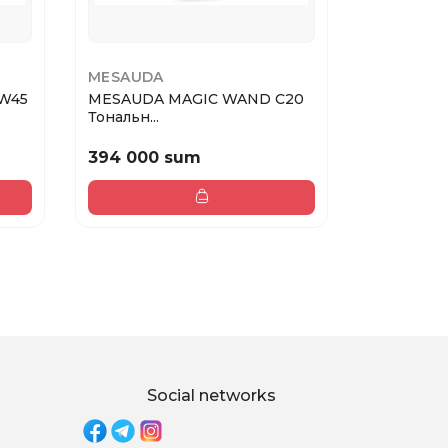
MESAUDA
MESAUDA
 W45
MESAUDA MAGIC WAND C20
MESAUDA 
Тональн...
Тонал...
394 000 sum
392 000
Social networks