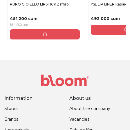
PURO GIOIELLO LIPSTICK Zaffiro...
YSL LIP LINER Каранда
451 200 sum
492 000 sum
564 000 sum
Information
About us
Stores
About the company
Brands
Vacancies
New arrivals
Public offer