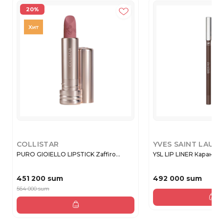
20%
COLLISTAR
YVES SAINT LAU
PURO GIOIELLO LIPSTICK Zaffiro...
YSL LIP LINER Каранда
451 200 sum
492 000 sum
564 000 sum