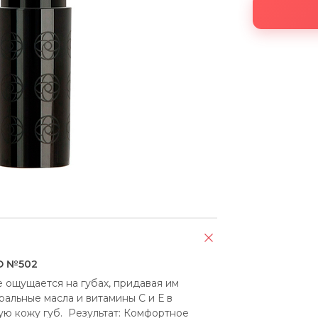
O №502
 ощущается на губах, придавая им 
альные масла и витамины С и Е в 
 кожу губ.  Результат: Комфортное 