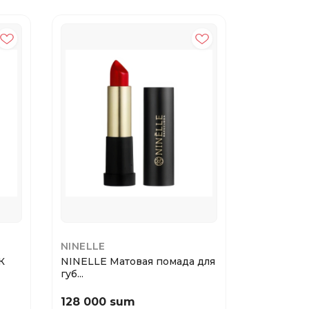
20%
NINELLE
MAYBELLI
К
NINELLE Матовая помада для
Lip Contour
губ...
128 000 sum
62 400 