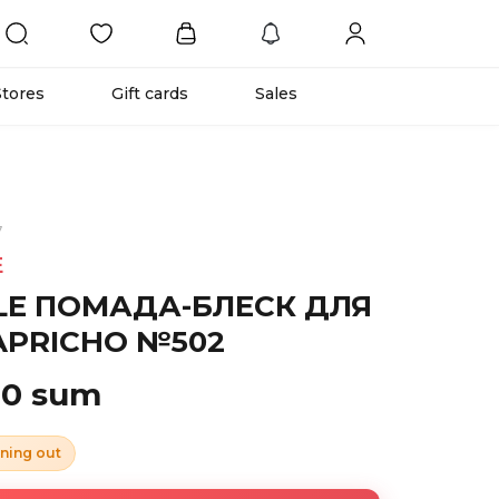
Stores
Gift cards
Sales
7
E
LE ПОМАДА-БЛЕСК ДЛЯ
APRICHO №502
00 sum
ning out