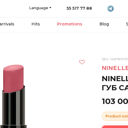
Language
55 517 77 88
rrivals
Hits
Promotions
Blog
SKU: 1487N1119
NINELL
NINEL
ГУБ C
103 0
Product run