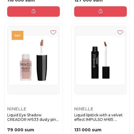
116 000 sum
127 000 sum
NINELLE
NINELLE
Liquid Eye Shadow
Liquid lipstick with a velvet
CREADOR №533 dusty pink
effect IMPULSO №615 ...
matte
79 000 sum
131 000 sum