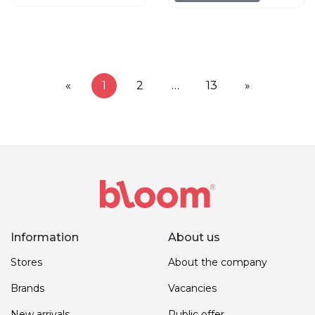
«
1
2
…
13
»
Information
About us
Stores
About the company
Brands
Vacancies
New arrivals
Public offer