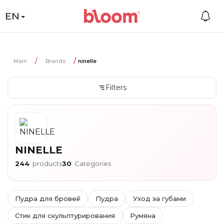
EN
Main
Brands
ninelle
Filters
NINELLE
244
products
30
Categories
Пудра для бровей
Пудра
Уход за губами
Стик для скульптурирования
Румяна