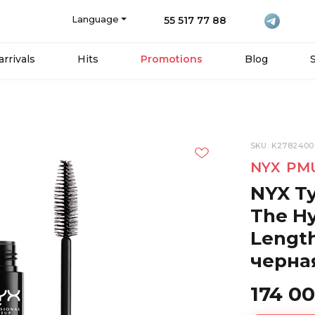
Language
55 517 77 88
rrivals
Hits
Promotions
Blog
SKU: K2782400
NYX PM
NYX Т
The Hy
Length
черная
174 0