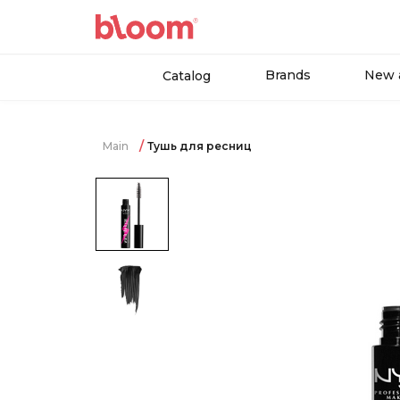
Brands
New a
Catalog
Main
Тушь для ресниц