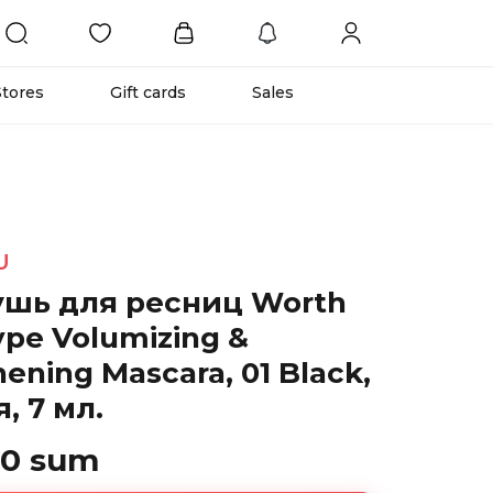
Stores
Gift cards
Sales
U
ушь для ресниц Worth
pe Volumizing &
ening Mascara, 01 Black,
, 7 мл.
00 sum