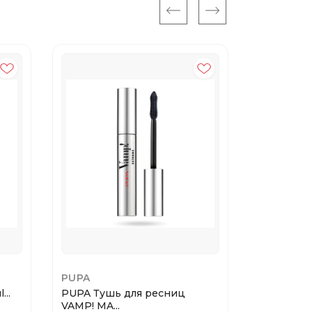
PUPA
MAYBELLI
...
PUPA Тушь для ресниц
Maybellin
VAMP! MA...
Лайнер ...