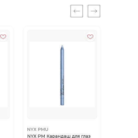
NYX PMU
NYX PMU
NYX PM Карандаш для глаз
NYX VIVI