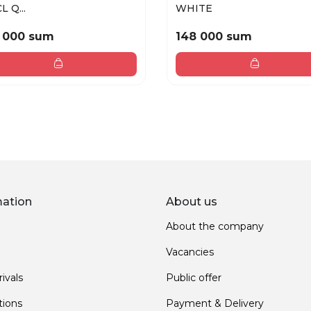
 Q...
WHITE
 000 sum
148 000 sum
mation
About us
About the company
Vacancies
ivals
Public offer
ions
Payment & Delivery