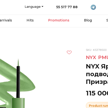
Language
55 517 77 88
rrivals
Hits
Promotions
Blog
SKU: K5378500
NYX PM
NYX Я
подвод
Призр
115 0
Product run