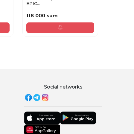
EPIC...
PNCL S...
118 000 sum
128 000
Social networks