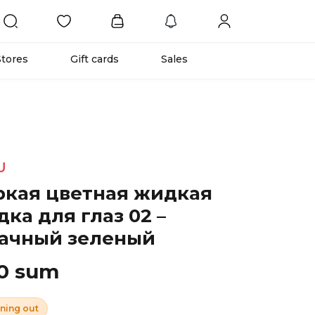
Stores
Gift cards
Sales
U
ркая цветная жидкая
ка для глаз 02 –
ачный зеленый
00 sum
ning out