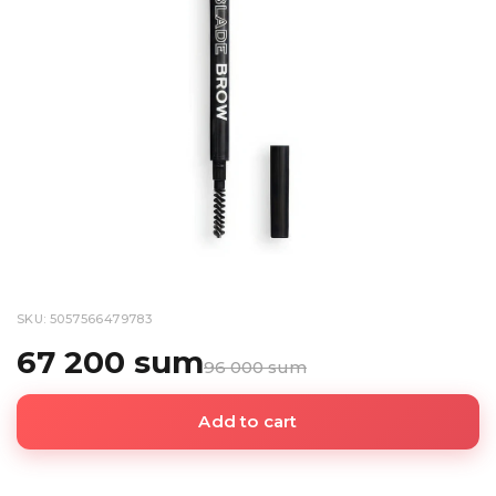
SKU: 5057566479783
67 200 sum
96 000 sum
Add to cart