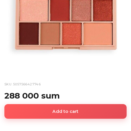
SKU: 5057566427746
288 000 sum
Add to cart