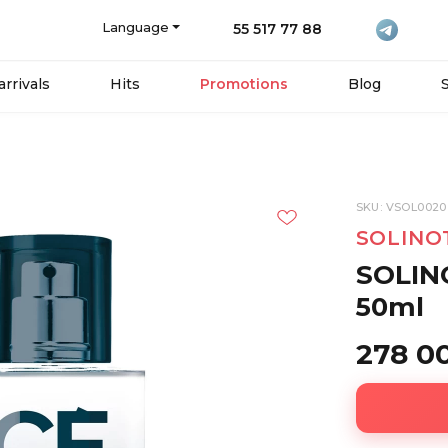
Language
55 517 77 88
rrivals
Hits
Promotions
Blog
SKU: VSOL0020
SOLINO
SOLIN
50ml
278 0