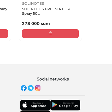
SOLINOTES
SOLINOT
pray
SOLINOTES FREESIA EDP
SOLINOT
Spray 50...
Spray 50m.
278 000 sum
278 000
Social networks