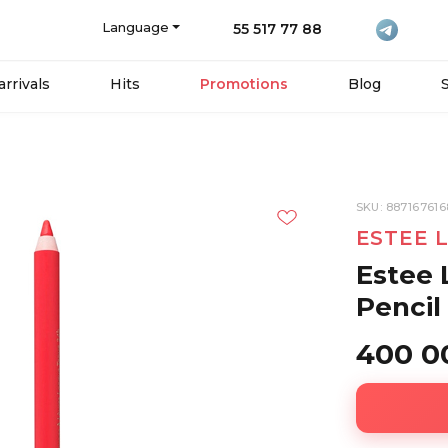
Language
55 517 77 88
rrivals
Hits
Promotions
Blog
SKU: 88716761
ESTEE 
Estee 
Pencil 
400 0