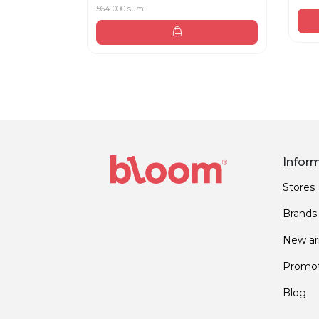
564 000 sum
Infor
Stores
Brands
New arr
Promot
Blog