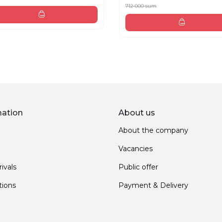
712 000 sum
mation
About us
About the company
Vacancies
ivals
Public offer
ions
Payment & Delivery