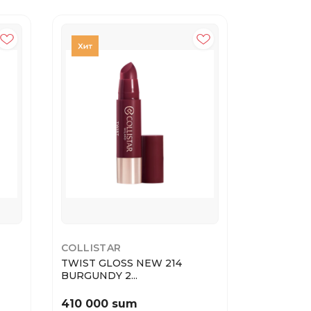
20%
COLLISTAR
ESTEE LA
TWIST GLOSS NEW 214
Estee Laud
BURGUNDY 2...
Envy...
410 000 sum
508 000