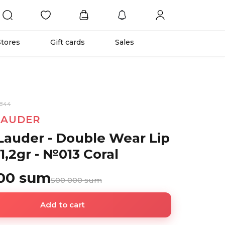
Stores
Gift cards
Sales
6844
LAUDER
Lauder - Double Wear Lip
1,2gr - №013 Coral
00 sum
500 000 sum
Add to cart