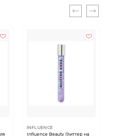
INFLUENCE
LOVE GE
для
Influence Beauty Глиттер на
Love Gene