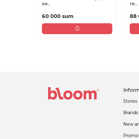
ли...
ге...
60 000 sum
88
Infor
Stores
Brands
New arr
Promot