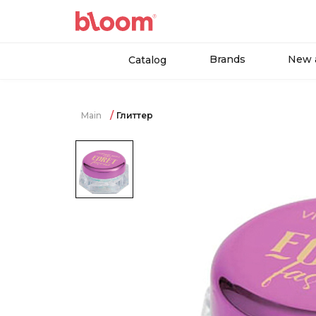
Brands
New a
Catalog
Main
Глиттер