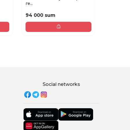
ге...
ст...
94 000 sum
97 000 
Social networks