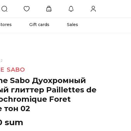
Stores
Gift cards
Sales
42
NE SABO
nne Sabo Дуохромный
й глиттер Paillettes de
ochromique Foret
e тон 02
0 sum