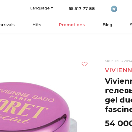
Language
55 517 77 88
rrivals
Hits
Promotions
Blog
SKU: D2152209
VIVIEN
Vivie
гелевы
gel du
fascin
54 00