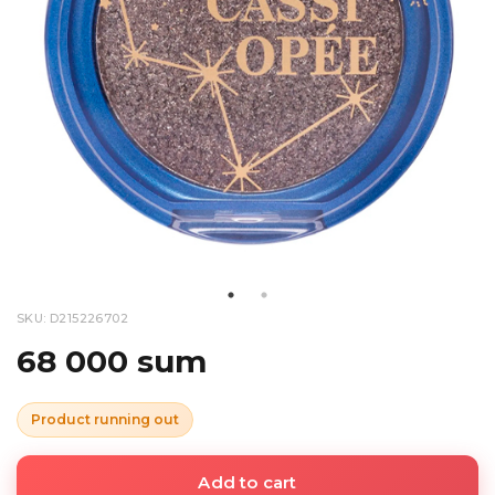
SKU: D215226702
68 000 sum
Product running out
Add to cart