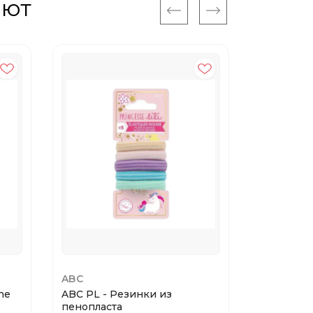
ают
ABC
GLOV
he
ABC PL - Резинки из
GLOV Cool
пенопласта
Champagne