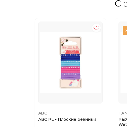
С 
ABC
TAN
ABC PL - Плоские резинки
Рас
Wet.