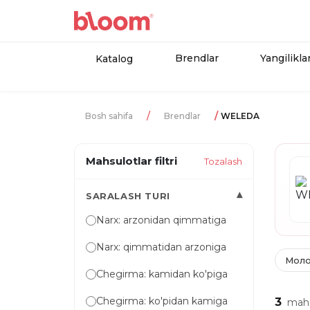
Brendlar
Yangilikla
Katalog
Bosh sahifa
Brendlar
WELEDA
Mahsulotlar filtri
Tozalash
▾
SARALASH TURI
Narx: arzonidan qimmatiga
Narx: qimmatidan arzoniga
Моло
Chegirma: kamidan ko'piga
Chegirma: ko'pidan kamiga
3
mahs