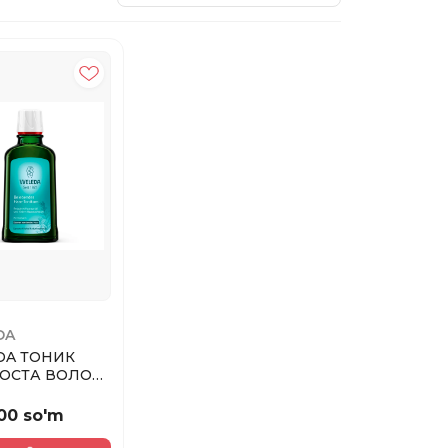
DA
DA ТОНИК
ОСТА ВОЛОС
ПЛЯЮЩИЙ С
...
00 so'm