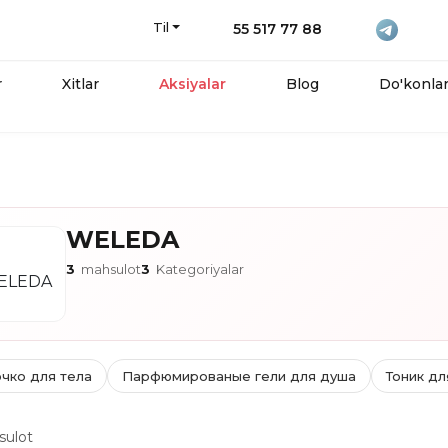
Til
55 517 77 88
r
Xitlar
Aksiyalar
Blog
Do'konla
WELEDA
3
mahsulot
3
Kategoriyalar
чко для тела
Парфюмированые гели для душа
Тоник дл
ulot