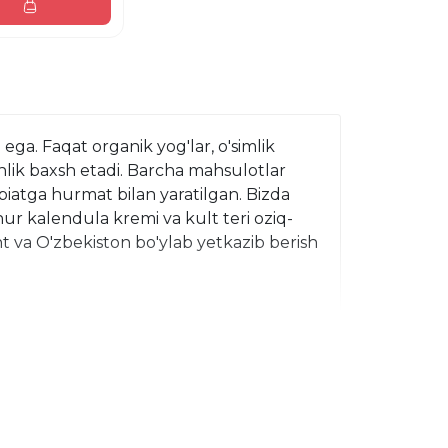
ga. Faqat organik yog'lar, o'simlik 
inlik baxsh etadi. Barcha mahsulotlar 
biatga hurmat bilan yaratilgan. Bizda 
ur kalendula kremi va kult teri oziq-
 va O'zbekiston bo'ylab yetkazib berish 