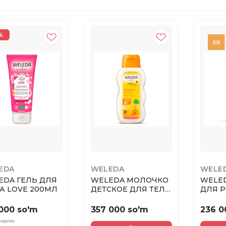
%
EDA
WELEDA
WELE
EDA ГЕЛЬ ДЛЯ
WELEDA МОЛОЧКО
WELE
ДУША LOVE 200МЛ
ДЕТСКОЕ ДЛЯ ТЕЛА
ДЛЯ Р
С КАЛЕНДУЛОЙ
УКРЕ
200М...
РОЗМАР
000 so'm
357 000 so'm
236 0
0 so'm