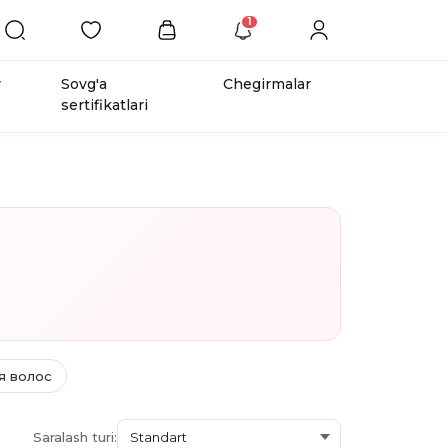
1
r
Sovg'a
Chegirmalar
sertifikatlari
я волос
Saralash turi: