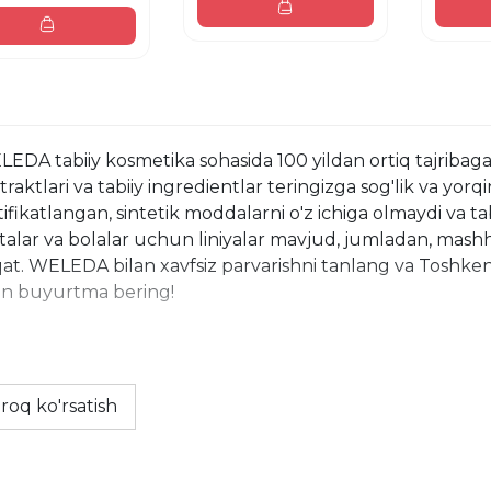
EDA tabiiy kosmetika sohasida 100 yildan ortiq tajribaga e
traktlari va tabiiy ingredientlar teringizga sog'lik va yorq
tifikatlangan, sintetik moddalarni o'z ichiga olmaydi va ta
talar va bolalar uchun liniyalar mavjud, jumladan, mashh
at. WELEDA bilan xavfsiz parvarishni tanlang va Toshkent
an buyurtma bering!
roq ko'rsatish