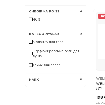
▾
CHEGIRMA FOIZI
10
-10%
▾
KATEGORIYALAR
Молочко для тела
Парфюмированые гели для
душа
Тоник для волос
WEL
▾
NARX
WEL
198 
220 00