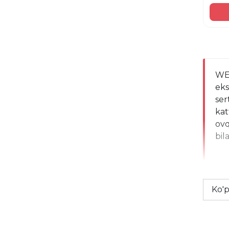
WEL
eks
ser
kat
ovq
bil
Ko'p