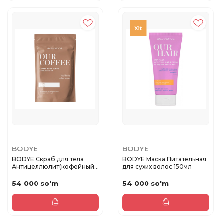
BODYE
BODYE
BODYE Скраб для тела
BODYE Маска Питательная
Антицеллюлит(кофейный),
для сухих волос 150мл
150г
54 000 so'm
54 000 so'm