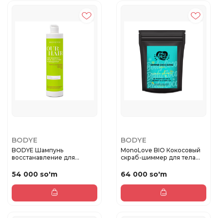
BODYE
BODYE
BODYE Шампунь
MonoLove BIO Кокосовый
восстанавление для
скраб-шиммер для тела
повреждённых вол...
Лазур...
54 000 so'm
64 000 so'm