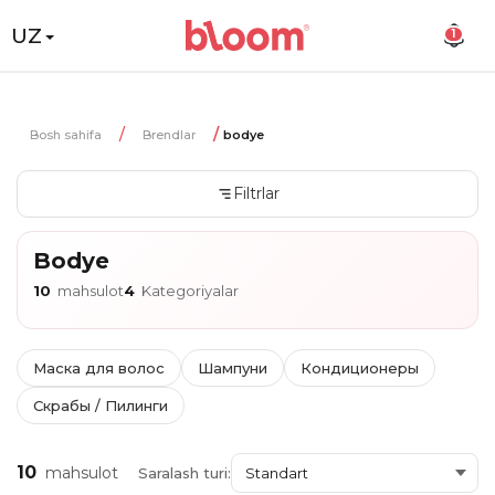
UZ
1
Bosh sahifa
Brendlar
bodye
Filtrlar
Bodye
10
mahsulot
4
Kategoriyalar
Маска для волос
Шампуни
Кондиционеры
Скрабы / Пилинги
10
mahsulot
Saralash turi: