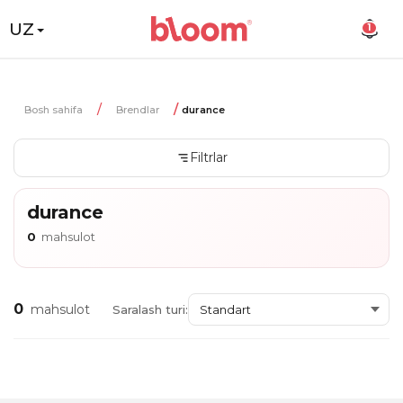
UZ
1
Bosh sahifa
Brendlar
durance
Filtrlar
durance
0
mahsulot
0
mahsulot
Saralash turi: