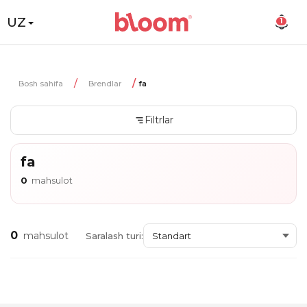
UZ
1
Bosh sahifa
Brendlar
fa
Filtrlar
fa
0
mahsulot
0
mahsulot
Saralash turi: