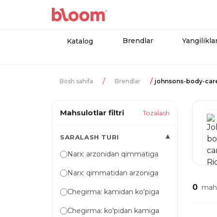
Brendlar
Yangilikla
Katalog
Bosh sahifa
Brendlar
johnsons-body-care
Mahsulotlar filtri
Tozalash
▾
SARALASH TURI
Narx: arzonidan qimmatiga
Narx: qimmatidan arzoniga
0
mahs
Chegirma: kamidan ko'piga
Chegirma: ko'pidan kamiga