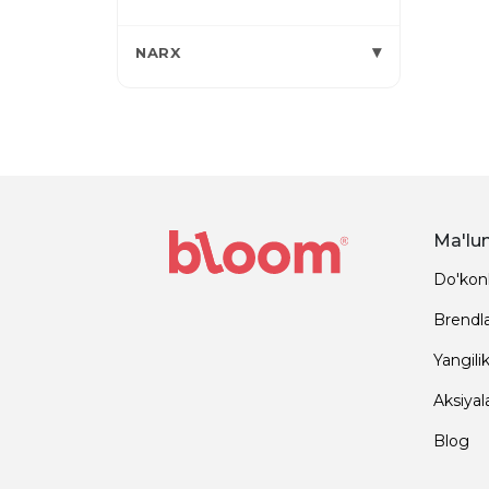
▾
NARX
Ma'lu
Do'kon
Brendl
Yangilik
Aksiyal
Blog