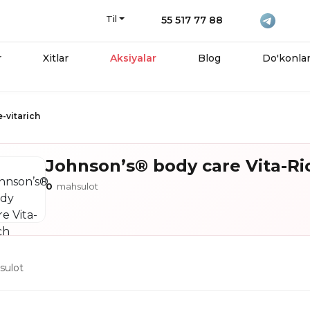
Til
55 517 77 88
r
Xitlar
Aksiyalar
Blog
Do'konla
-vitarich
Johnson’s® body care Vita-Ri
0
mahsulot
ulot