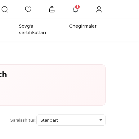
1
r
Sovg'a
Chegirmalar
sertifikatlari
ch
Saralash turi: