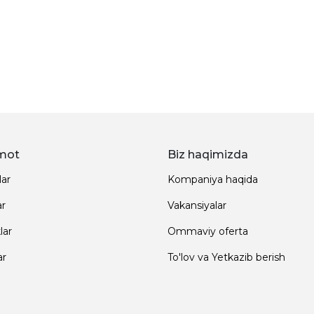
mot
Biz haqimizda
lar
Kompaniya haqida
ar
Vakansiyalar
lar
Ommaviy oferta
ar
To'lov va Yetkazib berish